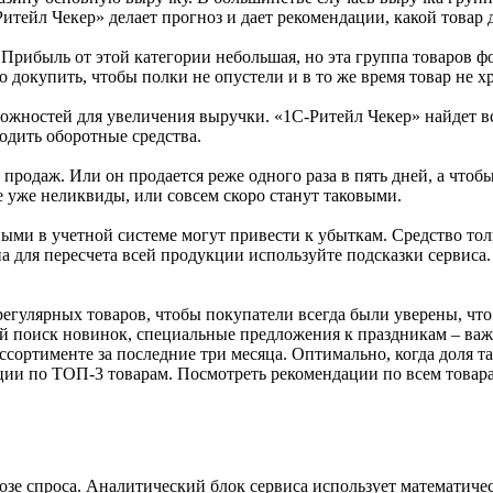
Ритейл Чекер» делает прогноз и дает рекомендации, какой товар д
Прибыль от этой категории небольшая, но эта группа товаров ф
до докупить, чтобы полки не опустели и в то же время товар не х
можностей для увеличения выручки. «1С-Ритейл Чекер» найдет в
бодить оборотные средства.
 продаж. Или он продается реже одного раза в пять дней, а чтоб
е уже неликвиды, или совсем скоро станут таковыми.
ми в учетной системе могут привести к убыткам. Средство тол
на для пересчета всей продукции используйте подсказки сервиса
гулярных товаров, чтобы покупатели всегда были уверены, что 
ый поиск новинок, специальные предложения к праздникам – важ
сортименте за последние три месяца. Оптимально, когда доля та
ии по ТОП-3 товарам. Посмотреть рекомендации по всем товар
озе спроса. Аналитический блок сервиса использует математич