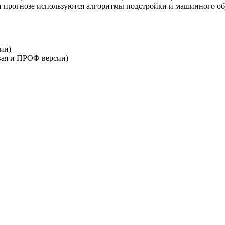
и прогнозе используются алгоритмы подстройки и машинного обу
сии)
овая и ПРОФ версии)