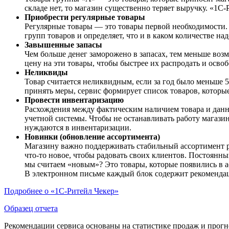
складе нет, то магазин существенно теряет выручку. «1С-
Приобрести регулярные товары
Регулярные товары — это товары первой необходимости. 
групп товаров и определяет, что и в каком количестве на
Завышенные запасы
Чем больше денег заморожено в запасах, тем меньше воз
цену на эти товары, чтобы быстрее их распродать и осво
Неликвиды
Товар считается неликвидным, если за год было меньше 5
принять меры, сервис формирует список товаров, которы
Провести инвентаризацию
Расхождения между фактическим наличием товара и данны
учетной системы. Чтобы не останавливать работу магази
нуждаются в инвентаризации.
Новинки (обновление ассортимента)
Магазину важно поддерживать стабильный ассортимент ре
что-то новое, чтобы радовать своих клиентов. Постоянн
мы считаем «новым»? Это товары, которые появились в ас
В электронном письме каждый блок содержит рекомендац
Подробнее о «1С-Ритейл Чекер»
Образец отчета
Рекомендации сервиса основаны на статистике продаж и прогн