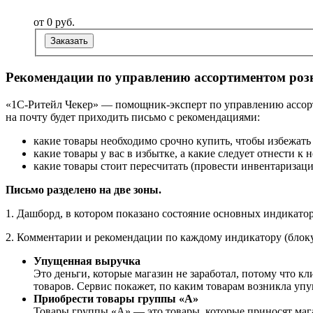
от 0
руб.
Заказать
Рекомендации по управлению ассортиментом роз
«1С-Ритейл Чекер» — помощник-эксперт по управлению ассорт
на почту будет приходить письмо с рекомендациями:
какие товары необходимо срочно купить, чтобы избежать
какие товары у вас в избытке, а какие следует отнести к 
какие товары стоит пересчитать (провести инвентаризац
Письмо разделено на две зоны.
1. Дашборд, в котором показано состояние основных индикат
2. Комментарии и рекомендации по каждому индикатору (блоку
Упущенная выручка
Это деньги, которые магазин не заработал, потому что к
товаров. Сервис покажет, по каким товарам возникла уп
Приобрести товары группы «А»
Товары группы «А» — это товары, которые приносят мага