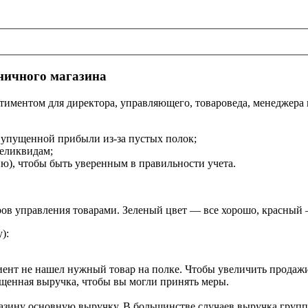
ничного магазина
иментом для директора, управляющего, товароведа, менеджера 
 упущенной прибыли из-за пустых полок;
неликвидам;
ию), чтобы быть уверенным в правильности учета.
оров управления товарами. Зеленый цвет — все хорошо, красны
):
лиент не нашел нужный товар на полке. Чтобы увеличить продаж
ущенная выручка, чтобы вы могли принять меры.
зину основную выручку. В большинстве случаев выручка группы